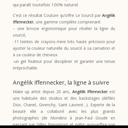
qui paraît toutefois 100% naturel.
C’est ce résultat Couture qu’offre Le Sourcil par
Angélik
Iffennecker
, une gamme complète comprenant:
– une brosse ergonomique pour révéler la ligne du
sourcil,
-11 teintes de crayons-mine très haute précision pour
ajuster la couleur naturelle du sourcil à sa carnation et
à sa couleur de cheveux
-un gel fixateur pour discipliner et garantir une tenue
irréprochable.
Angélik iffennecker, la ligne à suivre
Make up artist depuis 20 ans,
Angélik Iffennecker
est
une habituée des studios et des backstages (défilés
Dior, Chanel, Givenchy, Saint Laurent…). Experte de la
beauté elle a collaboré avec les plus grands
photographes (de Mondino à Jean-Paul Goude en
passant par Gilles Bensimon) et prête aujourd’hui son